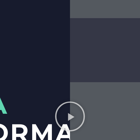
A
ORMA