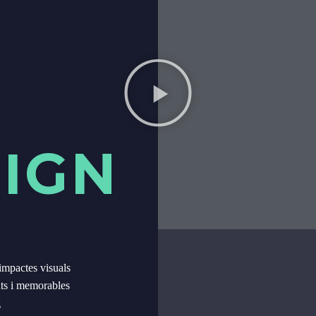
SIGN
 impactes visuals
nts i memorables
g