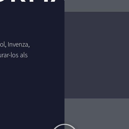
l, Invenza,
urar-los als